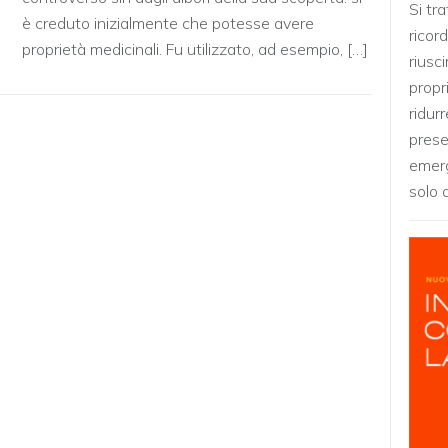
Si tra
è creduto inizialmente che potesse avere
ricor
proprietà medicinali. Fu utilizzato, ad esempio, […]
riusc
propr
ridurr
prese
emerg
solo 