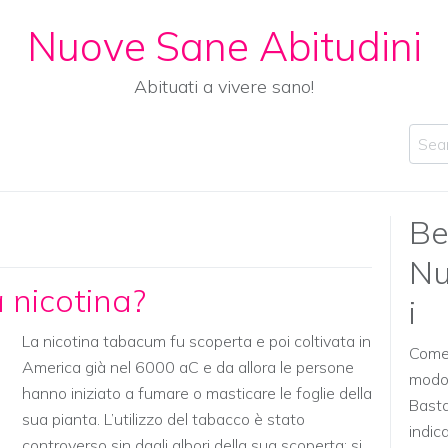
Nuove Sane Abitudini
Abituati a vivere sano!
Sear
Be
Nu
 nicotina?
i
La nicotina tabacum fu scoperta e poi coltivata in
Come a
America già nel 6000 aC e da allora le persone
modo 
hanno iniziato a fumare o masticare le foglie della
Basta
sua pianta. L’utilizzo del tabacco è stato
indic
controverso sin dagli albori della sua scoperta: si