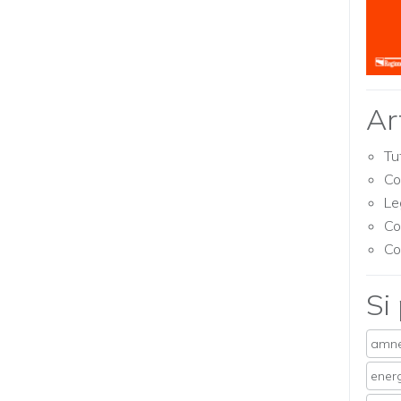
Ar
Tu
Co
Le
Co
Co
Si
amne
energ