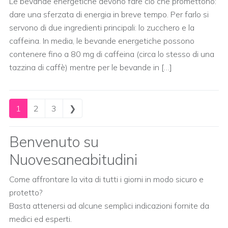
Le bevande energetiche devono fare ciò che promettono:
dare una sferzata di energia in breve tempo. Per farlo si
servono di due ingredienti principali: lo zucchero e la
caffeina. In media, le bevande energetiche possono
contenere fino a 80 mg di caffeina (circa lo stesso di una
tazzina di caffè) mentre per le bevande in […]
Posts navigation
1
2
3
❯
Benvenuto su
Nuovesaneabitudini
Come affrontare la vita di tutti i giorni in modo sicuro e
protetto?
Basta attenersi ad alcune semplici indicazioni fornite da
medici ed esperti.